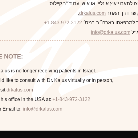
 לתאם ייעוץ אונליין או אישי עם ד״ר קיילוס,
 קשר דרך האתר
drkalus.com
,
 למרפאתו בארה״ב במס׳
+1-843-972-3122
התראה
ייל
info@drkalus.com
This 69 year old woman had prior subglandular breast augmentat
הינכם מועברים לעמוד הכולל תמונות
E NOTE:
She was unhappy with her breast shape and size. Dr. Kalus
חושפניות האם גילך מעל 18?
and mastopexy (breast lift) with insertion of 225 cc smooth r
lus is no longer receiving patients in Israel.
S
ld like to consult with Dr. Kalus virtually or in person,
sit
drkalus.com
המשך >
 his office in the USA at:
+1-843-972-3122
n Email to:
info@drkalus.com