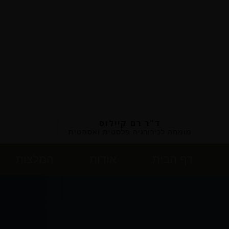
ד"ר רם קיילוס
מומחה לכירורגיה פלסטית ואסתטית
דף הבית
אודות
המלצות