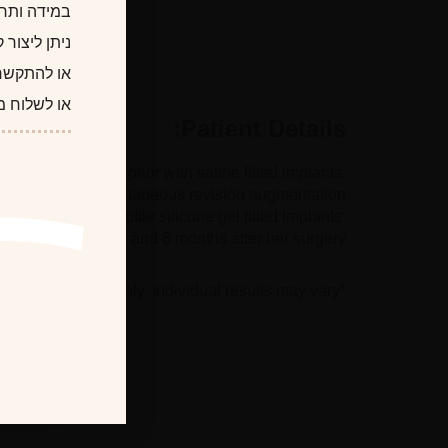
במידה ותרצו
ניתן ליצור
או להתקשר
או לשלוח מ
Patient Details:
ion many years prior with saline filled implants.
 performed a simultaneous revision augmentation
ound moderate profile silicone gel filled implants.
he is seen before, and 6 months after her surgery.
*Photographs are for illustrative purposes only. Individual results may vary.