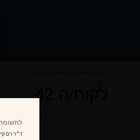
בית
/
גלריה
/
הרמת חזה – מסטופקסי
/
לקוח/ה 42
לקוח/ה 42
חזרה ל הרמת חזה – מסטופקסי
לתשומת 
ד״ר רם קיי