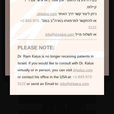
במידה ותרצו לתאם ייעוץ אונליין או אישי עם ד״ר
קיילוס,
ניתן ליצור קשר דרך האתר
drkalus.com
,
או להתקשר למרפאתו בארה״ב במס׳
+1-843-972-
התראה
3122
או לשלוח מייל
info@drkalus.com
הינכם מועברים לעמוד הכולל תמונות חושפניות
האם גילך מעל 18?
PLEASE NOTE:
Dr. Ram Kalus is no longer receiving patients in
המשך >
Israel.
If you would like to consult with Dr. Kalus
virtually or in person,
you can visit
drkalus.com
or contact his office in the USA at:
+1-843-972-
3122
or send an Email to:
info@drkalus.com
לקוחות ממליצות: