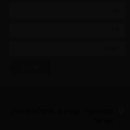
המנופים 2 ,קומה 4 ,הרצליה פיתוח,
ישראל