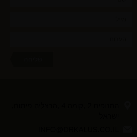
המנופים 2 ,קומה 4 ,הרצליה פיתוח,
ישראל
INFO@DRKALUS.CO.IL