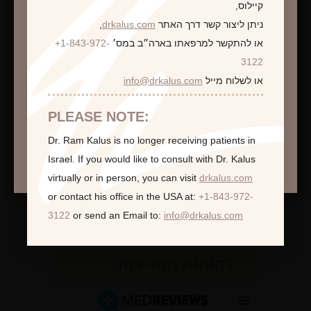
קיילוס,
ניתן ליצור קשר דרך האתר
drkalus.com
,
או להתקשר למרפאתו בארה״ב במס׳
+1-843-972-
התראה
3122
או לשלוח מייל
info@drkalus.com
הינכם מועברים לעמוד הכולל תמונות חושפניות
האם גילך מעל 18?
PLEASE NOTE:
Dr. Ram Kalus is no longer receiving patients in
המשך >
Israel.
If you would like to consult with Dr. Kalus
virtually or in person,
you can visit
drkalus.com
or contact his office in the USA at:
+1-843-972-
3122
or send an Email to:
info@drkalus.com
לקוחות ממליצות: