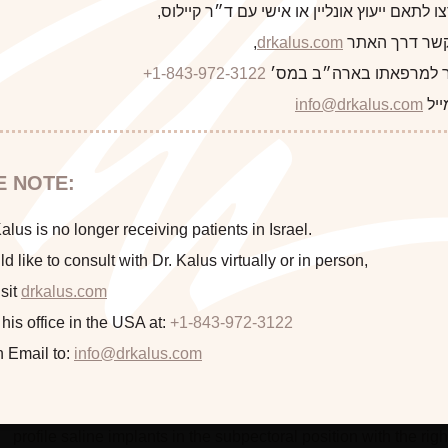
 לתאם ייעוץ אונליין או אישי עם ד״ר קיילוס,
 קשר דרך האתר
drkalus.com
,
 למרפאתו בארה״ב במס׳
+1-843-972-3122
התראה
ייל
info@drkalus.com
הינכם מועברים לעמוד הכולל תמונות
E NOTE:
חושפניות האם גילך מעל 18?
lus is no longer receiving patients in Israel.
ld like to consult with Dr. Kalus virtually or in person,
Implant Size: 275 cc Moderate Profile fille
sit
drkalus.com
המשך >
 his office in the USA at:
+1-843-972-3122
In
n Email to:
info@drkalus.com
This 34 year old mother of 2 presented with deflated and sa
was very displeased. She underwent a bilateral mastopexy (brea
profile saline implants in the subpectoral position with the right