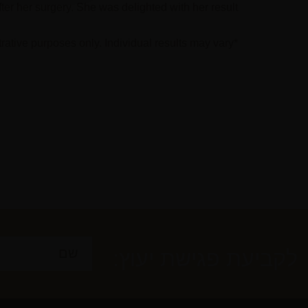
ter her surgery. She was delighted with her result.
*Photographs are for illustrative purposes only. Individual results may vary.
לקביעת פגישת יעוץ: