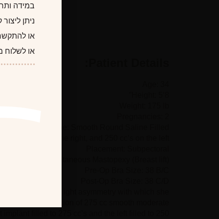
במידה ותרצו
ניתן ליצור
או להתקשר
או לשלוח מ
Patient Details:
Age: 34
Height: 5’8”
Weight: 175 lb
Pregnancies: 2
Implant Type: Smooth Round Saline Filled
d to 275 cc’s on the right, and 250 cc’s on the left
Placement: Subpectoral
cision Type: Simultaneous Mastopexy (Breast lift)
Pre-Op Bra Size: 38 B/C
Post-Op Bra Size: 38 C/D
gging breasts and slight asymmetry with which she
st lift) with insertion of 275 cc smooth moderate
 implant filled to 275 cc’s and the left filled to 250