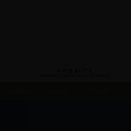
ד"ר רם קיילוס
מומחה לכירורגיה פלסטית ואסתטית
דף הבית
אודות
המלצות