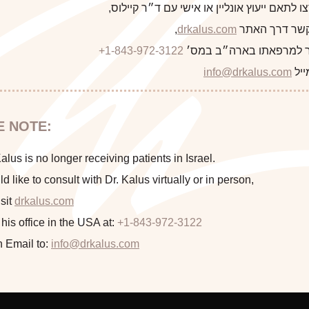
 לתאם ייעוץ אונליין או אישי עם ד״ר קיילוס,
 קשר דרך האתר
drkalus.com
,
 למרפאתו בארה״ב במס׳
+1-843-972-3122
התראה
ייל
info@drkalus.com
הינכם מועברים לעמוד הכולל תמונות
E NOTE:
This 47 year old mother of one had life long breast a
חושפניות האם גילך מעל 18?
underwent a right mastopexy (breast lift) and left unilateral
lus is no longer receiving patients in Israel.
grams removed. Sh
ld like to consult with Dr. Kalus virtually or in person,
sit
drkalus.com
המשך >
 his office in the USA at:
+1-843-972-3122
n Email to:
info@drkalus.com