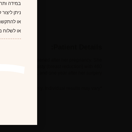
במידה ותרצו
ניתן ליצור
או להתקשר
או לשלוח מ
Patient Details:
symmetry which worsened after her pregnancy. She
 reduction mammaplasty (breast reduction) with 460
e is seen before, and one year after her surgery.
*Photographs are for illustrative purposes only. Individual results may vary.