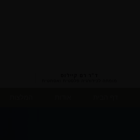
ד"ר רם קיילוס
מומחה לכירורגיה פלסטית ואסתטית
דף הבית
אודות
המלצות