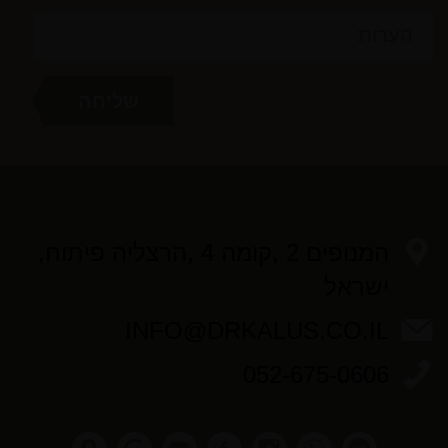
המנופים 2 ,קומה 4 ,הרצליה פיתוח,
ישראל
INFO@DRKALUS.CO.IL
052-675-0606