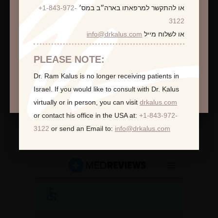
או להתקשר למרפאתו בארה״ב במס׳
+1-843-972-
התראה
3122
או לשלוח מייל
info@drkalus.com
הינכם מועברים לעמוד הכולל תמונות חושפניות
האם גילך מעל 18?
PLEASE NOTE:
Dr. Ram Kalus is no longer receiving patients in
המשך >
Israel.
If you would like to consult with Dr. Kalus
virtually or in person,
you can visit
drkalus.com
or contact his office in the USA at:
+1-843-972-
3122
or send an Email to:
info@drkalus.com
לקוחות ממליצות: