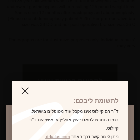
This 38 year old woman who is 5′ 3″ tall and weights 147 pounds
underwent gastric bypass with a resulting 125 pound weight loss.
She is seen 12 months after mastopexy and abdominoplasty.
(Please see abdominoplasty patient # 28). Her pre-operative bra
size was 38 DD and her post-operative bra size was 36 C.
*Photographs are for illustrative purposes only. Individual results
may vary.
לקביעת פגישת ייעוץ
לתשומת ליבכם:
ד״ר רם קיילוס אינו מקבל עוד מטופלים בישראל.
במידה ותרצו לתאם ייעוץ אונליין או אישי עם ד״ר
קיילוס,
ניתן ליצור קשר דרך האתר
drkalus.com
,