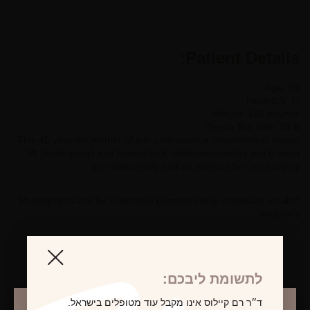
Patient Details:
Age: 45
Height: 5′ 7″
Weight: 140 pounds
Pre-op Bra Size: 36 B
This 45 year old mother of two underwent a simultaneous breast
lift (mastopexy) and tummy tuck (abdominoplasty) and is seen
pre-operatively and six weeks after her surgery.
*Photographs are for illustrative purposes only. Individual results
may vary.
לתשומת ליבכם:
לקביעת פגישת ייעוץ
ד״ר רם קיילוס אינו מקבל עוד מטופלים בישראל.