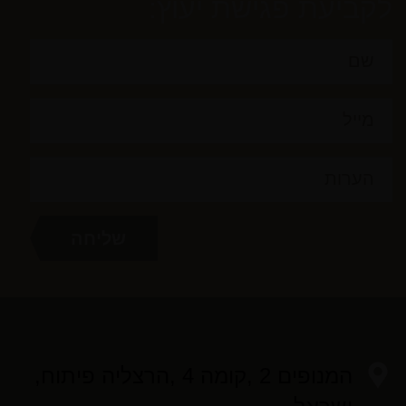
לקביעת פגישת יעוץ:
המנופים 2 ,קומה 4 ,הרצליה פיתוח,