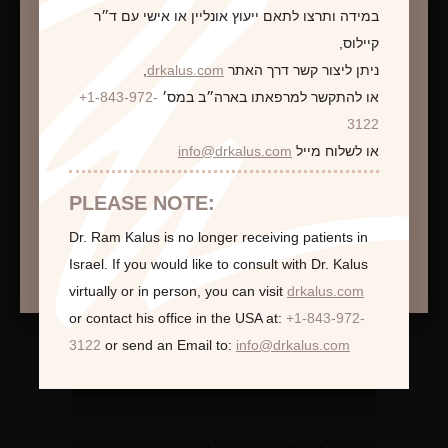
במידה ותרצו לתאם ייעוץ אונליין או אישי עם ד״ר
קיילוס,
ניתן ליצור קשר דרך האתר
drkalus.com
,
או להתקשר למרפאתו בארה״ב במס׳
+1-843-972-
התראה
3122
או לשלוח מייל
info@drkalus.com
הינכם מועברים לעמוד הכולל תמונות חושפניות
האם גילך מעל 18?
PLEASE NOTE:
Dr. Ram Kalus is no longer receiving patients in
המשך >
Israel.
If you would like to consult with Dr. Kalus
virtually or in person,
you can visit
drkalus.com
or contact his office in the USA at:
+1-843-972-
3122
or send an Email to:
info@drkalus.com