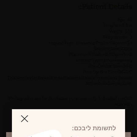
Patient Details:
Age: 46
Height: 5ft 4 in
Weight: 136
Pregnancies: 3
Implant Type: Moderate Profile Silicone Gel
Implant Size: 275cc
Placement: Bilateral Subpectoral
Incision Type: Inframammary
Pre-Op Bra Size: 36-B
Post-Op Bra Size: 36-C/D
This woman underwent breast augmentation, mastopexy (breast
lift) and abdominoplasty.
*Photographs are for illustrative purposes only. Individual results
may vary.
לתשומת ליבכם: