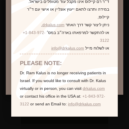
לקביעת פגישת ייעוץ
ד״ר רם קיילוס אינו מקבל עוד מטופלים בישראל.
במידה ותרצו לתאם ייעוץ אונליין או אישי עם ד״ר
קיילוס,
ניתן ליצור קשר דרך האתר
drkalus.com
,
או להתקשר למרפאתו בארה״ב במס׳
+1-843-972-
התראה
3122
או לשלוח מייל
info@drkalus.com
הינכם מועברים לעמוד הכולל תמונות חושפניות
האם גילך מעל 18?
PLEASE NOTE:
Dr. Ram Kalus is no longer receiving patients in
המשך >
Israel.
If you would like to consult with Dr. Kalus
virtually or in person,
you can visit
drkalus.com
or contact his office in the USA at:
+1-843-972-
3122
or send an Email to:
info@drkalus.com