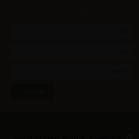
לקביעת פגישת יעוץ:
המנופים 2 ,קומה 4 ,הרצליה פיתוח,