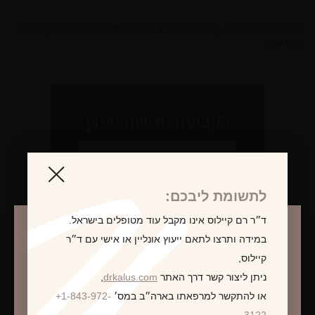
*Photographs are for illustrative purposes only. Individual results
may vary.
לקביעת פגישת ייעוץ
לתשומת ליבכם:
ד״ר רם קיילוס אינו מקבל עוד מטופלים בישראל.
במידה ותרצו לתאם ייעוץ אונליין או אישי עם ד״ר
קיילוס,
ניתן ליצור קשר דרך האתר
drkalus.com
,
או להתקשר למרפאתו בארה״ב במס׳
+1-843-972-
התראה
3122