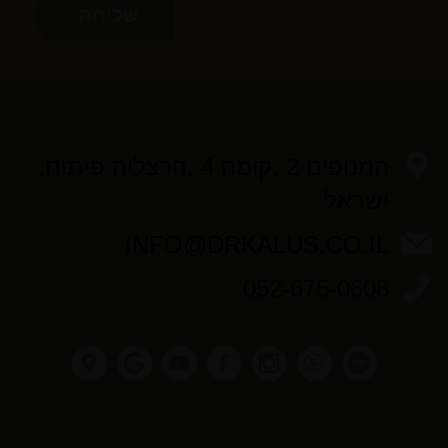
המנופים 2 ,קומה 4 ,הרצליה פיתוח,
ישראל
INFO@DRKALUS.CO.IL
052-675-0606