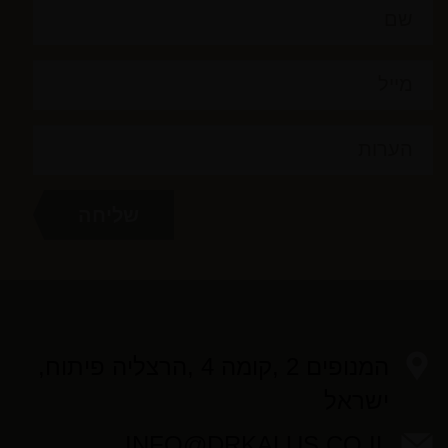
המנופים 2 ,קומה 4 ,הרצליה פיתוח,
ישראל
INFO@DRKALUS.CO.IL