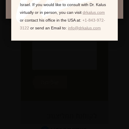
המשך >
Israel.
If you would like to consult with Dr. Kalus
virtually or in person,
you can visit
drkalus.com
or contact his office in the USA at:
+1-843-972-
3122
or send an Email to:
info@drkalus.com
לקוחות ממליצות: