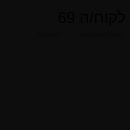
לקוח/ה 69
חזרה ל מאמי מייקאובר
לקוח/ה הבא