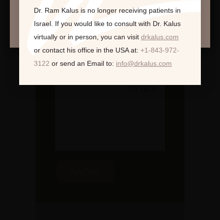
Dr. Ram Kalus is no longer receiving patients in
המשך >
Israel.
If you would like to consult with Dr. Kalus
virtually or in person,
you can visit
drkalus.com
or contact his office in the USA at:
+1-843-972-
3122
or send an Email to:
info@drkalus.com