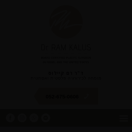
ד"ר רם קיילוס
מומחה לכירורגיה פלסטית ואסתטית
052-675-0606