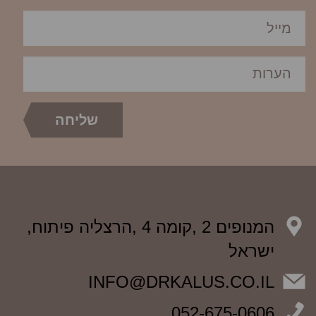
המנופים 2 ,קומה 4 ,הרצליה פיתוח,
ישראל
INFO@DRKALUS.CO.IL
052-675-0606