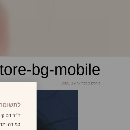
tore-bg-mobile
פורסם ב פברואר 19, 2021
לתשומת 
ד״ר רם קיי
במידה ותרצו