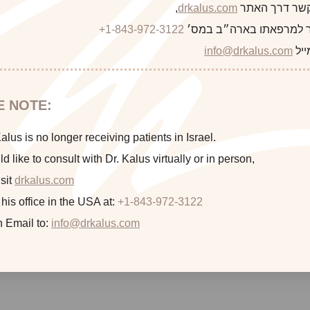
 קשר דרך האתר
drkalus.com
,
 למרפאתו בארה״ב במס׳
+1-843-972-3122
ייל
info@drkalus.com
E NOTE:
lus is no longer receiving patients in Israel.
ld like to consult with Dr. Kalus virtually or in person,
sit
drkalus.com
כתבה קודמת
 his office in the USA at:
+1-843-972-3122
n Email to:
info@drkalus.com