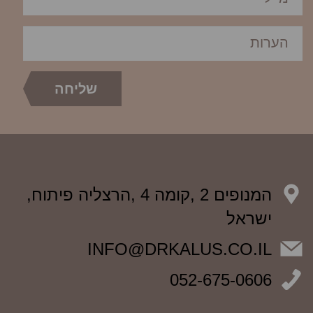
המנופים 2 ,קומה 4 ,הרצליה פיתוח,
ישראל
INFO@DRKALUS.CO.IL
052-675-0606