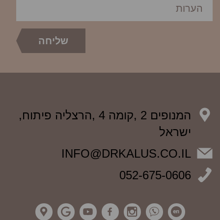
המנופים 2 ,קומה 4 ,הרצליה פיתוח,
ישראל
INFO@DRKALUS.CO.IL
052-675-0606