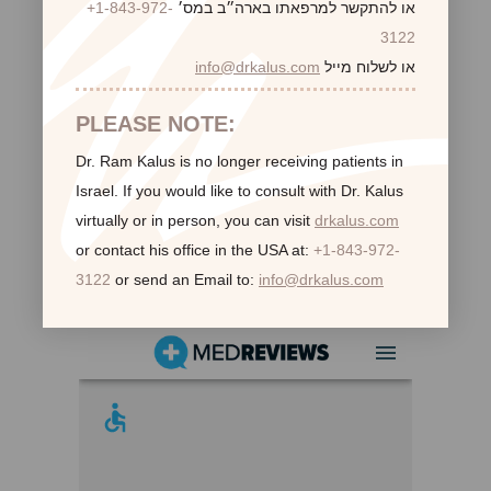
או להתקשר למרפאתו בארה״ב במס׳
+1-843-972-
3122
או לשלוח מייל
info@drkalus.com
PLEASE NOTE:
Dr. Ram Kalus is no longer receiving patients in
Israel.
If you would like to consult with Dr. Kalus
virtually or in person,
you can visit
drkalus.com
or contact his office in the USA at:
+1-843-972-
3122
or send an Email to:
info@drkalus.com
לקוחות ממליצות: