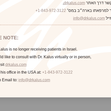
 קשר דרך האתר
drkalus.com
,
 למרפאתו בארה״ב במס׳
+1-843-972-3122
This 23 year old woman underwent upper lip dermal fat graft a
ייל
info@drkalus.com
E NOTE:
lus is no longer receiving patients in Israel.
ld like to consult with Dr. Kalus virtually or in person,
sit
drkalus.com
 his office in the USA at:
+1-843-972-3122
n Email to:
info@drkalus.com