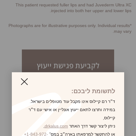
This patient requested fuller lips and had Juvederm Ultra XC
injected into both her upper and lower lips.
*Photographs are for illustrative purposes only. Individual results
may vary.
לקביעת פגישת ייעוץ
לתשומת ליבכם:
ד״ר רם קיילוס אינו מקבל עוד מטופלים בישראל.
במידה ותרצו לתאם ייעוץ אונליין או אישי עם ד״ר
קיילוס,
ניתן ליצור קשר דרך האתר
drkalus.com
,
או להתקשר למרפאתו בארה״ב במס׳
+1-843-972-