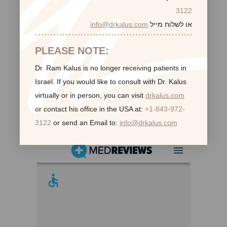
3122
או לשלוח מייל
info@drkalus.com
PLEASE NOTE:
Dr. Ram Kalus is no longer receiving patients in
Israel.
If you would like to consult with Dr. Kalus
virtually or in person,
you can visit
drkalus.com
or contact his office in the USA at:
+1-843-972-
לקוחות ממליצות:
3122
or send an Email to:
info@drkalus.com