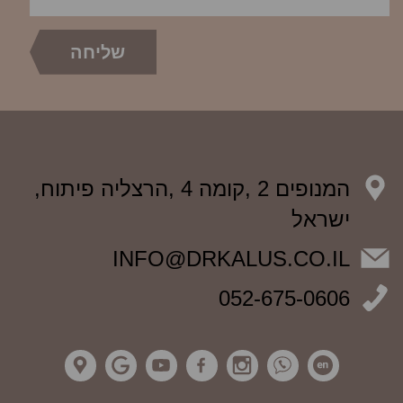
המנופים 2 ,קומה 4 ,הרצליה פיתוח,
ישראל
INFO@DRKALUS.CO.IL
052-675-0606