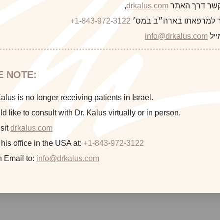
 קשר דרך האתר
drkalus.com
,
 למרפאתו בארה״ב במס׳
+1-843-972-3122
This 45 year old woman with very young children was “no
refreshed and youthful appearance. She underwent injection o
ייל
info@drkalus.com
E NOTE:
lus is no longer receiving patients in Israel.
ld like to consult with Dr. Kalus virtually or in person,
sit
drkalus.com
 his office in the USA at:
+1-843-972-3122
n Email to:
info@drkalus.com