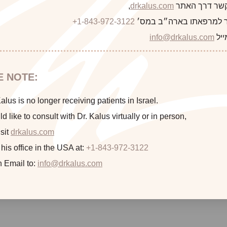
 קשר דרך האתר
drkalus.com
,
 למרפאתו בארה״ב במס׳
+1-843-972-3122
This 56 year old woman was bothered by her deep nasolabial 
“marionette” lines extending from the corners of her mout
ייל
info@drkalus.com
these areas and is seen prior to and two weeks after her i
E NOTE:
lus is no longer receiving patients in Israel.
ld like to consult with Dr. Kalus virtually or in person,
sit
drkalus.com
 his office in the USA at:
+1-843-972-3122
n Email to:
info@drkalus.com