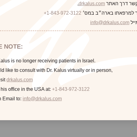
 קשר דרך האתר
drkalus.com
,
 למרפאתו בארה״ב במס׳
+1-843-972-3122
This 30 year old woman was concerned about mild brow asymm
left. She was treated by Dr. Kalus with approximately 5 unit
ייל
info@drkalus.com
E NOTE:
lus is no longer receiving patients in Israel.
ld like to consult with Dr. Kalus virtually or in person,
sit
drkalus.com
 his office in the USA at:
+1-843-972-3122
n Email to:
info@drkalus.com