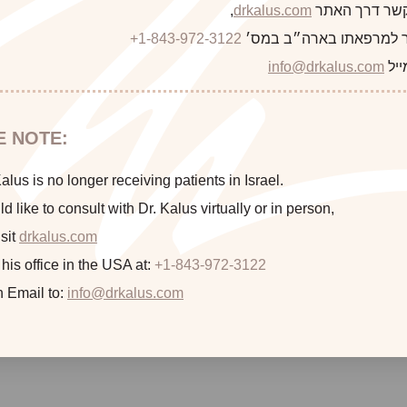
 קשר דרך האתר
drkalus.com
,
 למרפאתו בארה״ב במס׳
+1-843-972-3122
This 58 year old woman is seen before and after Arte
ייל
info@drkalus.com
E NOTE:
lus is no longer receiving patients in Israel.
ld like to consult with Dr. Kalus virtually or in person,
sit
drkalus.com
 his office in the USA at:
+1-843-972-3122
n Email to:
info@drkalus.com