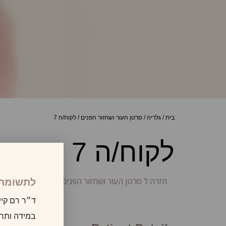
בית
/
גלריה
/
סרטן העור ושחזור הפנים
/
לקוח/ה 7
לקוח/ה 7
חזרה ל סרטן העור ושחזור הפנים
לתשומת 
ד״ר רם קיי
במידה ותרצו