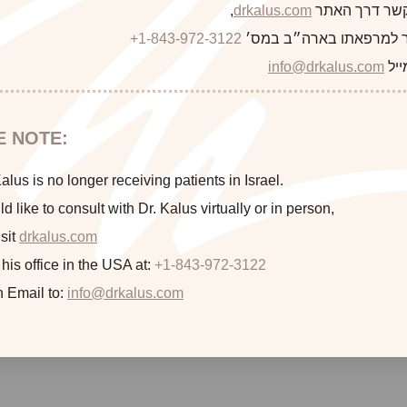
 קשר דרך האתר
drkalus.com
,
 למרפאתו בארה״ב במס׳
+1-843-972-3122
This 32 year old woman presented with a basal cell carcinoma
with a V-Y advancement
ייל
info@drkalus.com
E NOTE:
lus is no longer receiving patients in Israel.
ld like to consult with Dr. Kalus virtually or in person,
sit
drkalus.com
 his office in the USA at:
+1-843-972-3122
n Email to:
info@drkalus.com