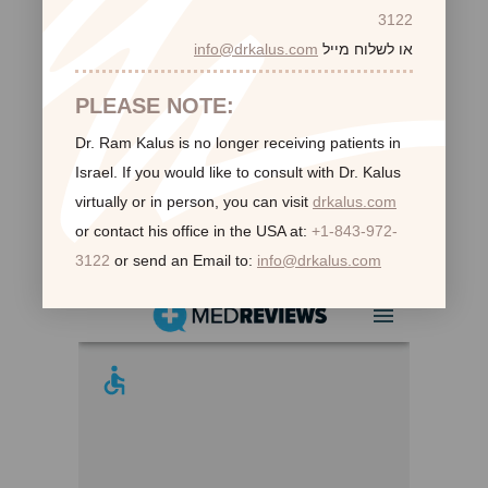
3122
או לשלוח מייל
info@drkalus.com
PLEASE NOTE:
Dr. Ram Kalus is no longer receiving patients in
Israel.
If you would like to consult with Dr. Kalus
virtually or in person,
you can visit
drkalus.com
or contact his office in the USA at:
+1-843-972-
לקוחות ממליצות:
3122
or send an Email to:
info@drkalus.com