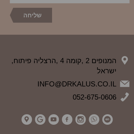
המנופים 2 ,קומה 4 ,הרצליה פיתוח,
ישראל
INFO@DRKALUS.CO.IL
052-675-0606