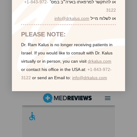
או להתקשר למרפאתו בארה״ב במס׳
+1-843-972-
3122
או לשלוח מייל
info@drkalus.com
PLEASE NOTE:
Dr. Ram Kalus is no longer receiving patients in
Israel.
If you would like to consult with Dr. Kalus
virtually or in person,
you can visit
drkalus.com
or contact his office in the USA at:
+1-843-972-
3122
or send an Email to:
info@drkalus.com
לקוחות ממליצות: