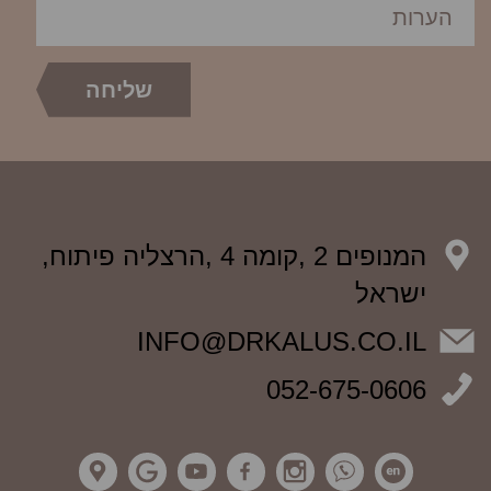
המנופים 2 ,קומה 4 ,הרצליה פיתוח,
ישראל
INFO@DRKALUS.CO.IL
052-675-0606