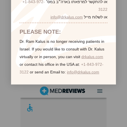
או להתקשר למרפאתו בארה״ב במס׳
+1-843-972-
3122
או לשלוח מייל
info@drkalus.com
PLEASE NOTE:
Dr. Ram Kalus is no longer receiving patients in
Israel.
If you would like to consult with Dr. Kalus
virtually or in person,
you can visit
drkalus.com
or contact his office in the USA at:
+1-843-972-
3122
or send an Email to:
info@drkalus.com
לקוחות ממליצות: