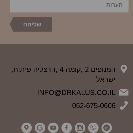
המנופים 2 ,קומה 4 ,הרצליה פיתוח,
ישראל
INFO@DRKALUS.CO.IL
052-675-0606