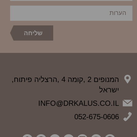
המנופים 2 ,קומה 4 ,הרצליה פיתוח,
ישראל
INFO@DRKALUS.CO.IL
052-675-0606