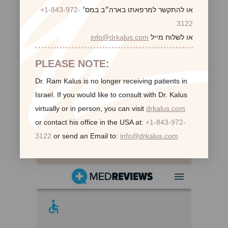
או להתקשר למרפאתו בארה״ב במס׳
+1-843-972-
3122
או לשלוח מייל
info@drkalus.com
PLEASE NOTE:
Dr. Ram Kalus is no longer receiving patients in
Israel.
If you would like to consult with Dr. Kalus
virtually or in person,
you can visit
drkalus.com
or contact his office in the USA at:
+1-843-972-
3122
or send an Email to:
info@drkalus.com
לקוחות ממליצות: