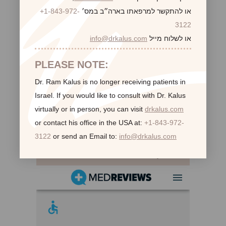
או להתקשר למרפאתו בארה״ב במס׳
+1-843-972-
3122
או לשלוח מייל
info@drkalus.com
PLEASE NOTE:
Dr. Ram Kalus is no longer receiving patients in
Israel.
If you would like to consult with Dr. Kalus
virtually or in person,
you can visit
drkalus.com
or contact his office in the USA at:
+1-843-972-
3122
or send an Email to:
info@drkalus.com
לקוחות ממליצות: