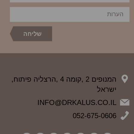
המנופים 2 ,קומה 4 ,הרצליה פיתוח,
ישראל
INFO@DRKALUS.CO.IL
052-675-0606