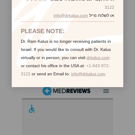
3122
או לשלוח מייל
info@drkalus.com
PLEASE NOTE:
Dr. Ram Kalus is no longer receiving patients in
Israel.
If you would like to consult with Dr. Kalus
virtually or in person,
you can visit
drkalus.com
or contact his office in the USA at:
+1-843-972-
לקוחות ממליצות:
3122
or send an Email to:
info@drkalus.com