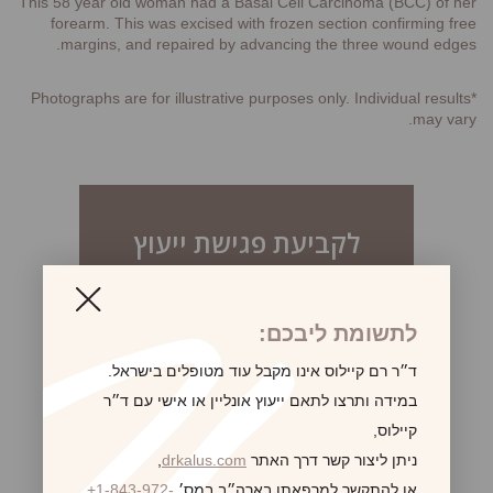
This 58 year old woman had a Basal Cell Carcinoma (BCC) of her
forearm. This was excised with frozen section confirming free
margins, and repaired by advancing the three wound edges.
*Photographs are for illustrative purposes only. Individual results
may vary.
לקביעת פגישת ייעוץ
לתשומת ליבכם:
ד״ר רם קיילוס אינו מקבל עוד מטופלים בישראל.
במידה ותרצו לתאם ייעוץ אונליין או אישי עם ד״ר
קיילוס,
ניתן ליצור קשר דרך האתר
drkalus.com
,
או להתקשר למרפאתו בארה״ב במס׳
+1-843-972-