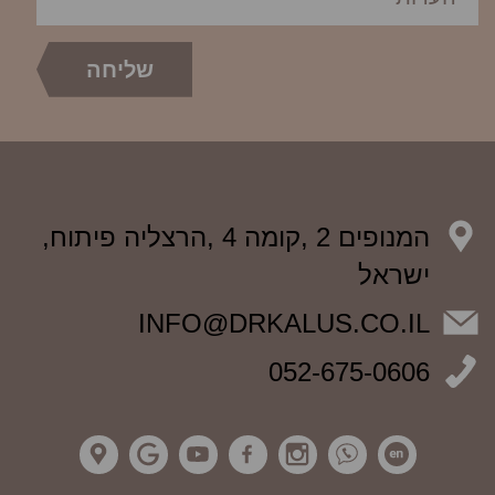
המנופים 2 ,קומה 4 ,הרצליה פיתוח,
ישראל
INFO@DRKALUS.CO.IL
052-675-0606