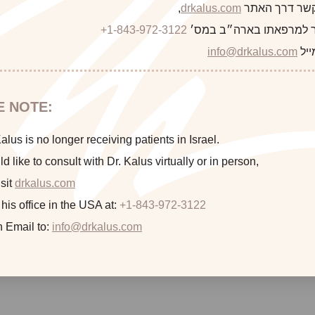
 קשר דרך האתר
drkalus.com
,
 למרפאתו בארה״ב במס׳
+1-843-972-3122
ייל
info@drkalus.com
E NOTE:
lus is no longer receiving patients in Israel.
ld like to consult with Dr. Kalus virtually or in person,
sit
drkalus.com
 his office in the USA at:
+1-843-972-3122
n Email to:
info@drkalus.com