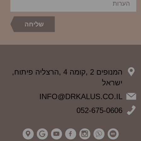
המנופים 2 ,קומה 4 ,הרצליה פיתוח,
ישראל
INFO@DRKALUS.CO.IL
052-675-0606