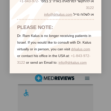
או להתקשר למרפאתו בארה״ב במס׳
+1-843-972-
3122
או לשלוח מייל
info@drkalus.com
PLEASE NOTE:
Dr. Ram Kalus is no longer receiving patients in
Israel.
If you would like to consult with Dr. Kalus
virtually or in person,
you can visit
drkalus.com
or contact his office in the USA at:
+1-843-972-
3122
or send an Email to:
info@drkalus.com
לקוחות ממליצות: