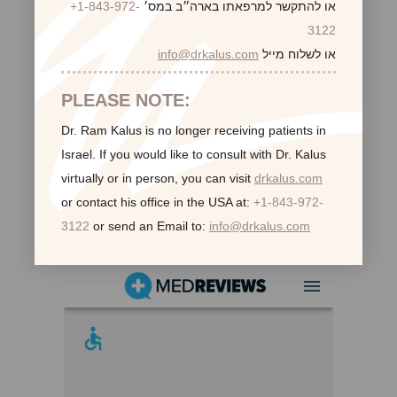
או להתקשר למרפאתו בארה״ב במס׳
+1-843-972-
3122
או לשלוח מייל
info@drkalus.com
PLEASE NOTE:
Dr. Ram Kalus is no longer receiving patients in
Israel.
If you would like to consult with Dr. Kalus
virtually or in person,
you can visit
drkalus.com
or contact his office in the USA at:
+1-843-972-
3122
or send an Email to:
info@drkalus.com
לקוחות ממליצות: