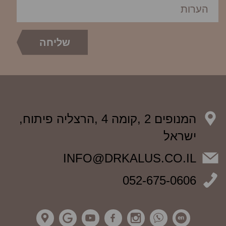
המנופים 2 ,קומה 4 ,הרצליה פיתוח,
ישראל
INFO@DRKALUS.CO.IL
052-675-0606