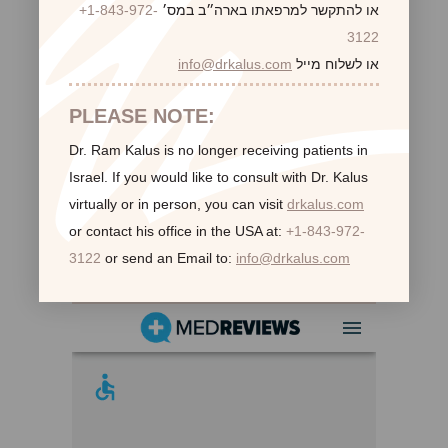
או להתקשר למרפאתו בארה״ב במס׳
+1-843-972-
3122
או לשלוח מייל
info@drkalus.com
PLEASE NOTE:
Dr. Ram Kalus is no longer receiving patients in
Israel.
If you would like to consult with Dr. Kalus
virtually or in person,
you can visit
drkalus.com
or contact his office in the USA at:
+1-843-972-
3122
or send an Email to:
info@drkalus.com
לקוחות ממליצות: