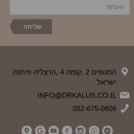
המנופים 2 ,קומה 4 ,הרצליה פיתוח,
ישראל
INFO@DRKALUS.CO.IL
052-675-0606