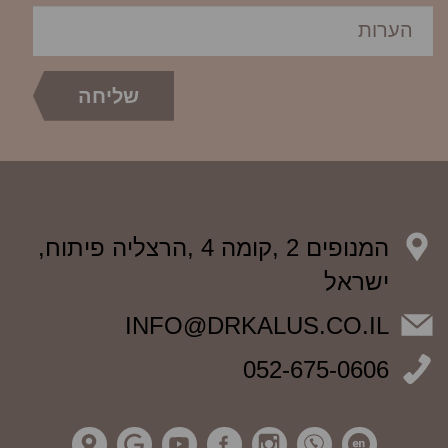
המנופים 2 ,קומה 4 ,הרצליה פיתוח,
ישראל
INFO@DRKALUS.CO.IL
052-675-0606