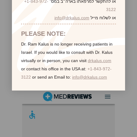
או להתקשר למרפאתו בארה״ב במס׳
+1-843-972-
3122
או לשלוח מייל
info@drkalus.com
PLEASE NOTE:
Dr. Ram Kalus is no longer receiving patients in
Israel.
If you would like to consult with Dr. Kalus
virtually or in person,
you can visit
drkalus.com
or contact his office in the USA at:
+1-843-972-
3122
or send an Email to:
info@drkalus.com
לקוחות ממליצות: