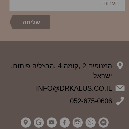
המנופים 2 ,קומה 4 ,הרצליה פיתוח,
ישראל
INFO@DRKALUS.CO.IL
052-675-0606