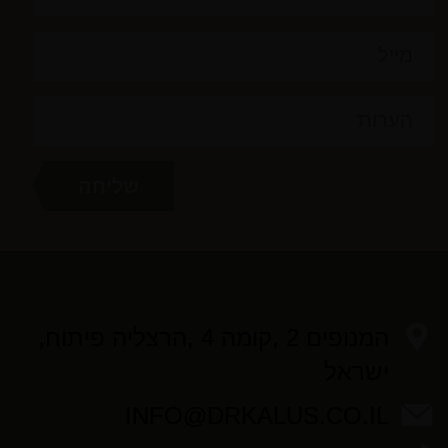
המנופים 2 ,קומה 4 ,הרצליה פיתוח,
ישראל
INFO@DRKALUS.CO.IL