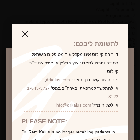
Height: 5ft. 3in.
Weight: 125 pounds
Pregnancies: 2
Implant Type: Smooth Moderate Plus Profile Silicone Gel
Implant Size: 325 cc
Placement: Subglandular
Incision Type: Inframammary
לתשומת ליבכם:
Pre-Op Bra Size: 34-A/B
Post-Op Bra Size: 34-C
ד״ר רם קיילוס אינו מקבל עוד מטופלים בישראל.
במידה ותרצו לתאם ייעוץ אונליין או אישי עם ד״ר
*Photographs are for illustrative purposes only. Individual results
קיילוס,
may vary.
ניתן ליצור קשר דרך האתר
drkalus.com
,
או להתקשר למרפאתו בארה״ב במס׳
+1-843-972-
התראה
3122
לקביעת פגישת ייעוץ
או לשלוח מייל
info@drkalus.com
הינכם מועברים לעמוד הכולל תמונות חושפניות
האם גילך מעל 18?
PLEASE NOTE:
Dr. Ram Kalus is no longer receiving patients in
המשך >