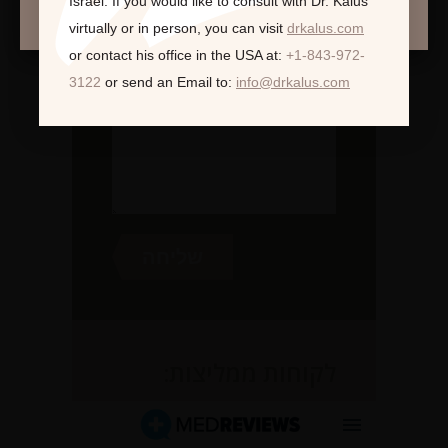
Israel.
If you would like to consult with Dr. Kalus
virtually or in person,
you can visit
drkalus.com
or contact his office in the USA at:
+1-843-972-
3122
or send an Email to:
info@drkalus.com
לקוחות ממליצות: