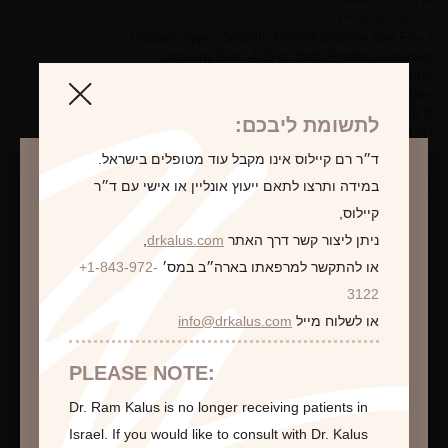
Pregnancies: 1
Implant Type: Smooth Round Silicone Gel Filled
Implant Size: 475 cc High Profile bilaterally
Placement: Subpectoral dual plane
Incision Type: Inframammary
Pre-Op Bra Size: 34 B
לתשומת ליבכם:
Post-Op Bra Size: 34 C/D
ד״ר רם קיילוס אינו מקבל עוד מטופלים בישראל.
*Photographs are for illustrative purposes only. Individual results
במידה ותרצו לתאם ייעוץ אונליין או אישי עם ד״ר
may vary.
קיילוס,
ניתן ליצור קשר דרך האתר
drkalus.com
,
או להתקשר למרפאתו בארה״ב במס׳
+1-843-972-
התראה
3122
לקביעת פגישת ייעוץ
או לשלוח מייל
info@drkalus.com
הינכם מועברים לעמוד הכולל תמונות חושפניות
האם גילך מעל 18?
PLEASE NOTE:
Dr. Ram Kalus is no longer receiving patients in
המשך >
Israel.
If you would like to consult with Dr. Kalus