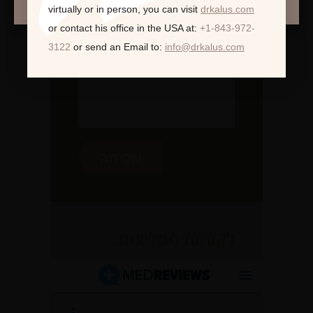
virtually or in person,
you can visit
drkalus.com
or contact his office in the USA at:
+1-843-972-
3122
or send an Email to:
info@drkalus.com
לקוחות ממליצות: