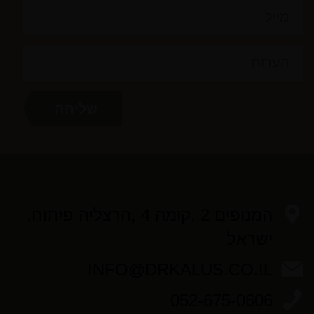
המנופים 2 ,קומה 4 ,הרצליה פיתוח,
ישראל
INFO@DRKALUS.CO.IL
052-675-0606