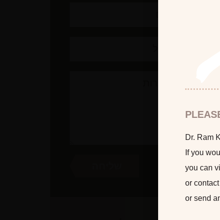
PLEAS
Dr. Ram Ka
If you wou
you can vi
or contact
or send a