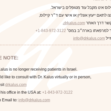
לקוח/ה הבא
לוס אינו מקבל עוד מטופלים בישראל.
 לתאם ייעוץ אונליין או אישי עם ד״ר קיילוס,
 קשר דרך האתר
drkalus.com
,
 למרפאתו בארה״ב במס׳
+1-843-972-3122
התראה
ייל
info@drkalus.com
הינכם מועברים לעמוד הכולל תמונות
E NOTE:
חושפניות האם גילך מעל 18?
lus is no longer receiving patients in Israel.
ld like to consult with Dr. Kalus virtually or in person,
sit
drkalus.com
המשך >
 his office in the USA at:
+1-843-972-3122
n Email to:
info@drkalus.com