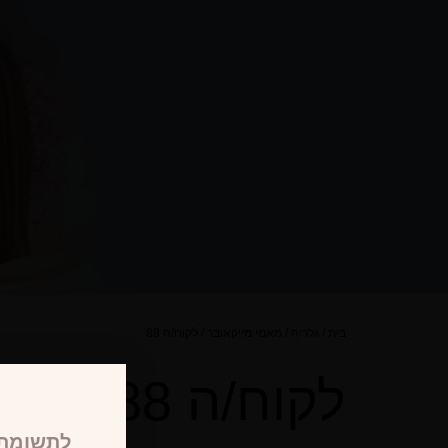
בית
/
גלריה
/
מאמי מייקאובר
/
לקוח/ה 88
לקוח/ה 88
לתשומת 