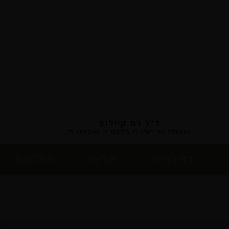
ד"ר רם קיילוס
מומחה לכירורגיה פלסטית ואסתטית
דף הבית
אודות
המלצות