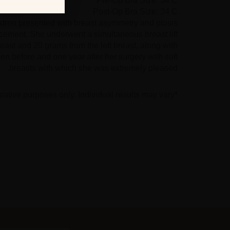
Pre-Op Bra Size: 34 C
Post-Op Bra Size: 34 C
ildren presented with breast asymmetry and ptosis
cement. She underwent a simultaneous breast lift
east and 20 grams from the left breast, along with
en before and one year after her surgery with soft
breasts with which she was extremely pleased.
*Photographs are for illustrative purposes only. Individual results may vary.