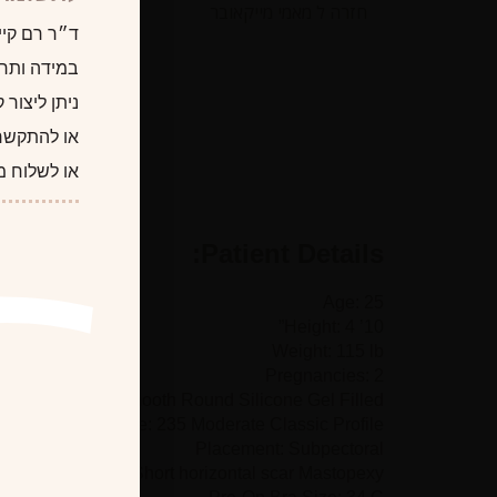
חזרה ל מאמי מייקאובר
ד״ר רם קיי
במידה ותרצו
ניתן ליצור
או להתקשר
או לשלוח מ
Patient Details:
Age: 25
Height: 4 ’10”
Weight: 115 lb
Pregnancies: 2
Implant Type: Smooth Round Silicone Gel Filled
Implant Size: 235 Moderate Classic Profile
Placement: Subpectoral
Incision Type: Short horizontal scar Mastopexy