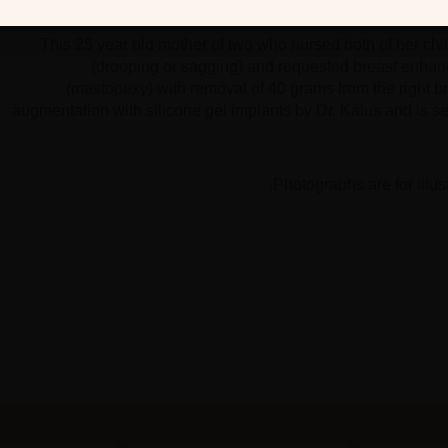
This 25 year old mother of two who nursed both of her ch
(drooping or sagging) and requested breast enhan
(mastopexy) with removal of 40 grams from the right br
augmentation with silicone gel implants by Dr. Kalus and is se