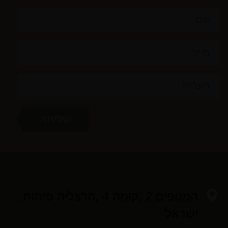
המנופים 2 ,קומה 4 ,הרצליה פיתוח,
ישראל