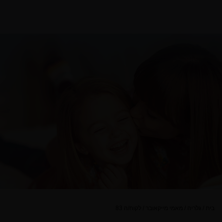
בית
/
גלריה
/
מאמי מייקאובר
/
לקוח/ה 83