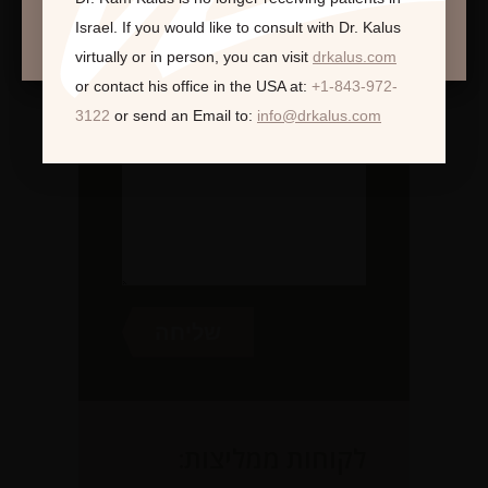
המשך >
Israel.
If you would like to consult with Dr. Kalus
virtually or in person,
you can visit
drkalus.com
or contact his office in the USA at:
+1-843-972-
3122
or send an Email to:
info@drkalus.com
לקוחות ממליצות: