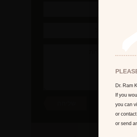
PLEAS
Dr. Ram Ka
If you wou
you can vi
or contact
or send a