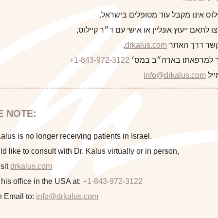
לקוח/ה הבא
לוס אינו מקבל עוד מטופלים בישראל.
 לתאם ייעוץ אונליין או אישי עם ד״ר קיילוס,
 קשר דרך האתר
drkalus.com
,
 למרפאתו בארה״ב במס׳
+1-843-972-3122
התראה
ייל
info@drkalus.com
This 32 year old mother of 2 had massive weight gain with
הינכם מועברים לעמוד הכולל תמונות
E NOTE:
patient underwent an abdominoplasty by Dr. Kalus a
חושפניות האם גילך מעל 18?
lus is no longer receiving patients in Israel.
ld like to consult with Dr. Kalus virtually or in person,
sit
drkalus.com
המשך >
 his office in the USA at:
+1-843-972-3122
n Email to:
info@drkalus.com