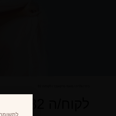
בית
/
גלריה
/
מאמי מייקאובר
/
לקוח/ה 82
לקוח/ה 82
לתשומת 