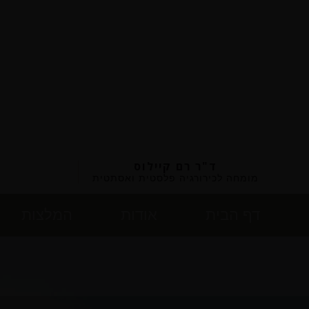
ד"ר רם קיילוס
מומחה לכירורגיה פלסטית ואסתטית
דף הבית
אודות
המלצות