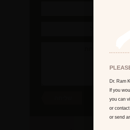
PLEAS
Dr. Ram Ka
If you wou
you can vi
or contact
or send a