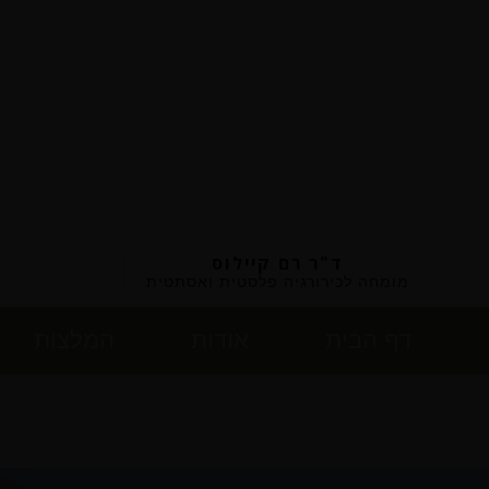
ד"ר רם קיילוס
מומחה לכירורגיה פלסטית ואסתטית
המלצות
אודות
דף הבית