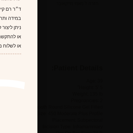
חזרה ל מאמי מייקאובר
ים בישראל.
ד״ר קיילוס,
ר דרך האתר
רה״ב במס׳
לשלוח מייל
Patient Details:
Age: 39
Height: 5’ 5”
Weight: 135 lb
Pregnancies: 2
Implant Type: Smooth Round Silicone Gel Filled
Implant Size: 450 Moderate Plus Profile
Placement: Subpectoral
Incision Type: Inframammary