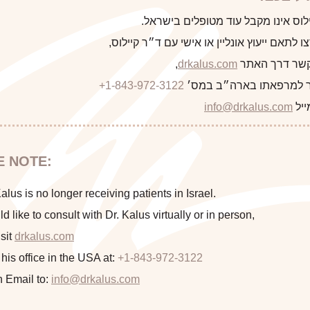
לקוח/ה הבא
ד״ר רם קיילוס אינו מקבל עוד מטופל
במידה ותרצו לתאם ייעוץ אונליין או אישי עם 
,
drkalus.com
ניתן ליצור קש
+1-843-972-3122
או להתקשר למרפאתו בא
התראה
info@drkalus.com
או 
הינכם מועברים לעמוד הכולל תמונות
E NOTE:
חושפניות האם גילך מעל 18?
lus is no longer receiving patients in Israel.
ld like to consult with Dr. Kalus virtually or in person,
sit
drkalus.com
המשך >
 his office in the USA at:
+1-843-972-3122
n Email to:
info@drkalus.com