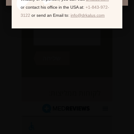
or contact his office in the USA at:
+1-843-972-
3122
or send an Email to:
info@drkalus.com
לקוחות ממליצות: