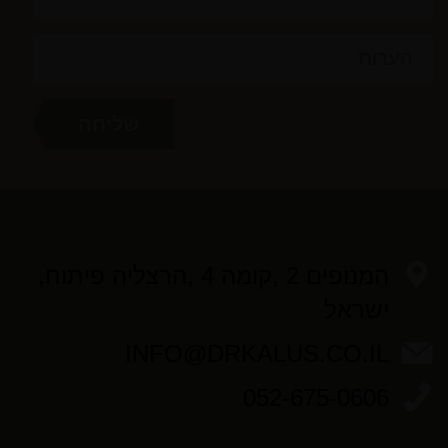
המנופים 2 ,קומה 4 ,הרצליה פיתוח,
ישראל
INFO@DRKALUS.CO.IL
052-675-0606