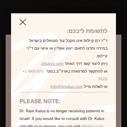
Implant Type: Smooth Round Silicone Gel Filled
Implant Size: 275 Moderate Classic Profile
Placement: Subpectoral Dual plane
Incision Type: Inframammary
Pre-Op Bra Size: 34 B
Post-Op Bra Size: 34 C
לתשומת ליבכם:
ד״ר רם קיילוס אינו מקבל עוד מטופלים בישראל.
*Photographs are for illustrative purposes only. Individual results
may vary.
במידה ותרצו לתאם ייעוץ אונליין או אישי עם ד״ר
קיילוס,
ניתן ליצור קשר דרך האתר
drkalus.com
,
או להתקשר למרפאתו בארה״ב במס׳
+1-843-972-
התראה
לקביעת פגישת ייעוץ
3122
או לשלוח מייל
info@drkalus.com
הינכם מועברים לעמוד הכולל תמונות חושפניות
האם גילך מעל 18?
PLEASE NOTE:
Dr. Ram Kalus is no longer receiving patients in
המשך >
Israel.
If you would like to consult with Dr. Kalus
virtually or in person,
you can visit
drkalus.com