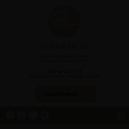
ד"ר רם קיילוס
מומחה לכירורגיה פלסטית ואסתטית
052-675-0606