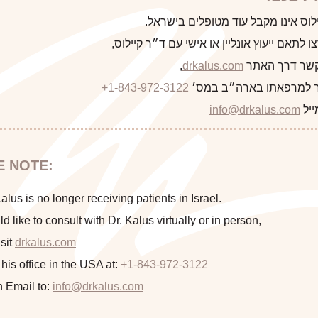
לקוח/ה הבא
לוס אינו מקבל עוד מטופלים בישראל.
 לתאם ייעוץ אונליין או אישי עם ד״ר קיילוס,
 קשר דרך האתר
drkalus.com
,
 למרפאתו בארה״ב במס׳
+1-843-972-3122
התראה
ייל
info@drkalus.com
הינכם מועברים לעמוד הכולל תמונות
E NOTE:
חושפניות האם גילך מעל 18?
lus is no longer receiving patients in Israel.
ld like to consult with Dr. Kalus virtually or in person,
sit
drkalus.com
המשך >
 his office in the USA at:
+1-843-972-3122
n Email to:
info@drkalus.com