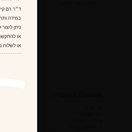
חזרה ל מאמי מייקאובר
ד״ר רם קיי
במידה ותרצו
ניתן ליצור
או להתקשר
או לשלוח מ
Patient Details:
Age: 35
Height: 6’0”
Weight: 170 lb
Pregnancies: 2