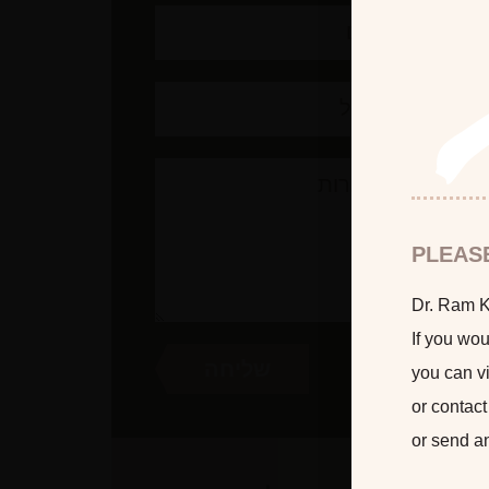
PLEAS
Dr. Ram Ka
If you wou
you can vi
or contact
or send a