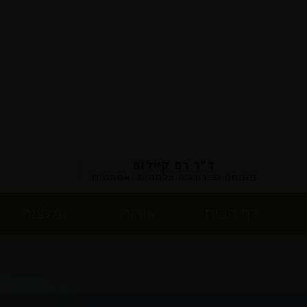
ד"ר רם קיילוס
מומחה לכירורגיה פלסטית ואסתטית
דף הבית
אודות
המלצות