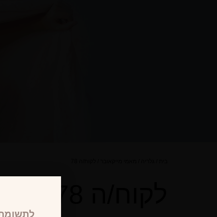
בית
/
גלריה
/
מאמי מייקאובר
/
לקוח/ה 78
לקוח/ה 78
לתשומת 