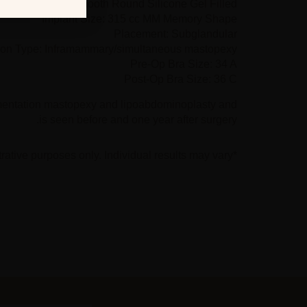
Implant Type: Smooth Round Silicone Gel Filled
Implant Size: 315 cc MM Memory Shape
Placement: Subglandular
sion Type: Inframammary/simultaneous mastopexy
Pre-Op Bra Size: 34 A
Post-Op Bra Size: 36 C
mentation mastopexy and lipoabdominoplasty and
is seen before and one year after surgery.
*Photographs are for illustrative purposes only. Individual results may vary.