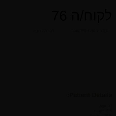
לקוח/ה 76
חזרה ל מאמי מייקאובר
לקוח/ה הבא
Patient Details:
Age: 37
Height: 5’ 5”
Weight: 135 lb