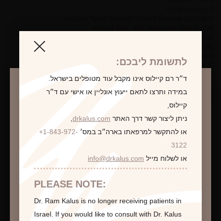
Pregnancies: 2
Implant Type: Smooth Round Silicone Gel Filled
Implant Size: 450 Moderate Plus Profile
Placement: Subpectoral
Incision Type: Inframammary
Pre-Op Bra Size: 34 B
לתשומת ליבכם:
Post-Op Bra Size: 34 D
ד״ר רם קיילוס אינו מקבל עוד מטופלים בישראל.
*Photographs are for illustrative purposes only. Individual results
במידה ותרצו לתאם ייעוץ אונליין או אישי עם ד״ר
may vary.
קיילוס,
ניתן ליצור קשר דרך האתר
drkalus.com
,
או להתקשר למרפאתו בארה״ב במס׳
+1-843-972-
התראה
3122
לקביעת פגישת ייעוץ
או לשלוח מייל
info@drkalus.com
הינכם מועברים לעמוד הכולל תמונות חושפניות
האם גילך מעל 18?
PLEASE NOTE:
Dr. Ram Kalus is no longer receiving patients in
המשך >
Israel.
If you would like to consult with Dr. Kalus