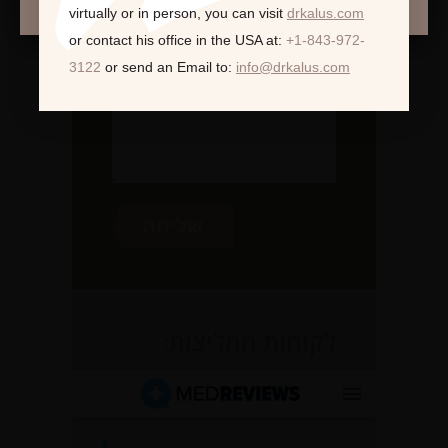
virtually or in person,
you can visit
drkalus.com
or contact his office in the USA at:
+1-843-972-
3122
or send an Email to:
info@drkalus.com
לקוחות ממליצות: