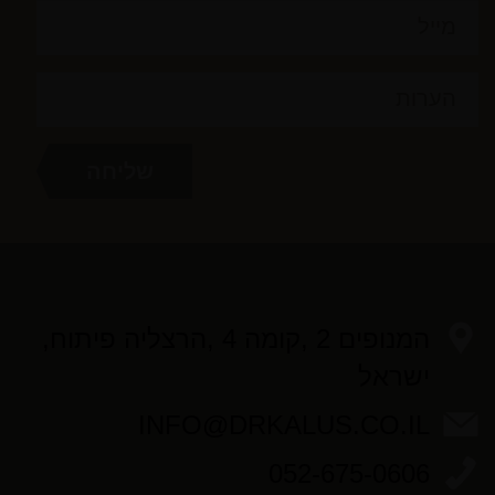
המנופים 2 ,קומה 4 ,הרצליה פיתוח,
ישראל
INFO@DRKALUS.CO.IL
052-675-0606