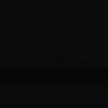
ד"ר רם קיילוס
מומחה לכירורגיה פלסטית ואסתטית
דף הבית
אודות
המלצות