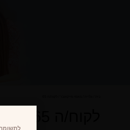
בית
/
גלריה
/
מאמי מייקאובר
/
לקוח/ה 65
לקוח/ה 65
לתשומת 