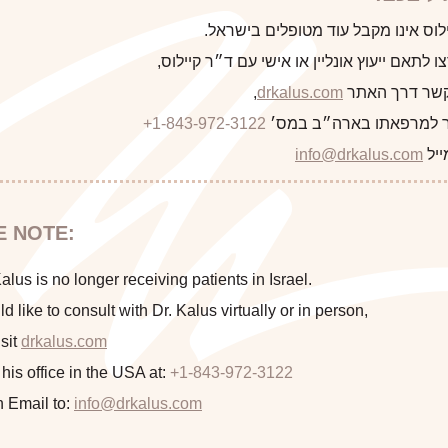
לקוח/ה הבא
לוס אינו מקבל עוד מטופלים בישראל.
 לתאם ייעוץ אונליין או אישי עם ד״ר קיילוס,
 קשר דרך האתר
drkalus.com
,
 למרפאתו בארה״ב במס׳
+1-843-972-3122
התראה
ייל
info@drkalus.com
הינכם מועברים לעמוד הכולל תמונות
E NOTE:
This 32 year old mother of one was exercising regularly a
חושפניות האם גילך מעל 18?
pregnancy tummy and flank fatty deposits, as well as
lus is no longer receiving patients in Israel.
liposuction on all three 
ld like to consult with Dr. Kalus virtually or in person,
sit
drkalus.com
המשך >
 his office in the USA at:
+1-843-972-3122
n Email to:
info@drkalus.com