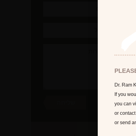
PLEAS
Dr. Ram Ka
If you wou
you can vi
or contact
or send a