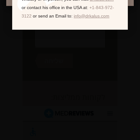
or contact his office in the USA at:
+1-843-972-
3122
or send an Email to:
info@drkalus.com
לקוחות ממליצות: