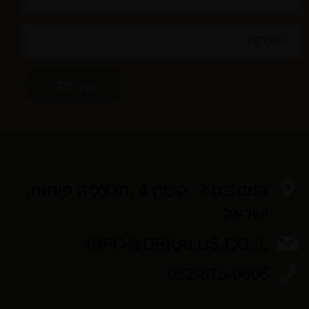
המנופים 2 ,קומה 4 ,הרצליה פיתוח,
ישראל
INFO@DRKALUS.CO.IL
052-675-0606