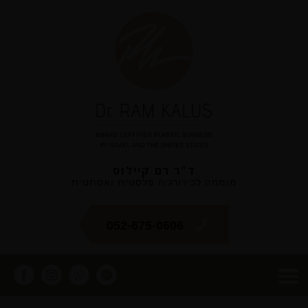
ד"ר רם קיילוס
מומחה לכירורגיה פלסטית ואסתטית
052-675-0606