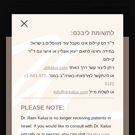
Implant Type: Smooth Round Moderate Profile Silicone Gel
Implant Size: 250 cc
Placement: Bilateral Subglandular
Incision Type: Inframammary
Pre-Op Bra Size: 32-A
Post-Op Bra Size: 32-C
לתשומת ליבכם:
ד״ר רם קיילוס אינו מקבל עוד מטופלים בישראל.
*Photographs are for illustrative purposes only. Individual results
may vary.
במידה ותרצו לתאם ייעוץ אונליין או אישי עם ד״ר
קיילוס,
ניתן ליצור קשר דרך האתר
drkalus.com
,
או להתקשר למרפאתו בארה״ב במס׳
+1-843-972-
התראה
לקביעת פגישת ייעוץ
3122
או לשלוח מייל
info@drkalus.com
הינכם מועברים לעמוד הכולל תמונות חושפניות
האם גילך מעל 18?
PLEASE NOTE:
Dr. Ram Kalus is no longer receiving patients in
המשך >
Israel.
If you would like to consult with Dr. Kalus
virtually or in person,
you can visit
drkalus.com