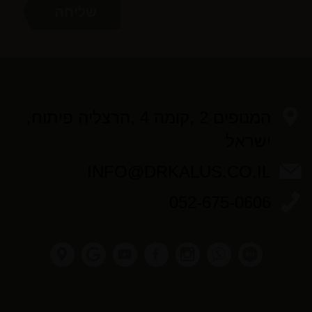
המנופים 2 ,קומה 4 ,הרצליה פיתוח,
ישראל
INFO@DRKALUS.CO.IL
052-675-0606