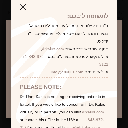
*Photographs are for illustrative purposes only. Individual results
לתשומת ליבכם:
may vary.
ד״ר רם קיילוס אינו מקבל עוד מטופלים בישראל.
במידה ותרצו לתאם ייעוץ אונליין או אישי עם ד״ר
קיילוס,
לקביעת פגישת ייעוץ
ניתן ליצור קשר דרך האתר
drkalus.com
,
או להתקשר למרפאתו בארה״ב במס׳
+1-843-972-
התראה
3122
או לשלוח מייל
info@drkalus.com
הינכם מועברים לעמוד הכולל תמונות חושפניות
האם גילך מעל 18?
PLEASE NOTE:
Dr. Ram Kalus is no longer receiving patients in
המשך >
Israel.
If you would like to consult with Dr. Kalus
virtually or in person,
you can visit
drkalus.com
or contact his office in the USA at:
+1-843-972-
3122
or send an Email to:
info@drkalus.com