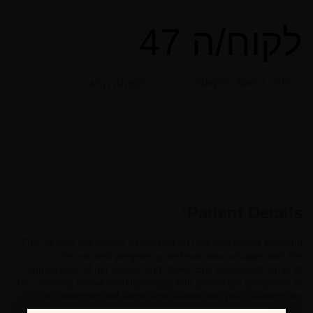
לקוח/ה 47
חזרה ל מאמי מייקאובר
לקוח/ה הבא
Patient Details:
This 45 year old mother of two had an umbilical hernia following
her second pregnancy, and was also unhappy with the
appearance of her tummy and flanks. She underwent repair of
her umbilical hernia simultaneously with tumescent liposuction of
her abdomen and flanks and is seen one year following her
surgery.