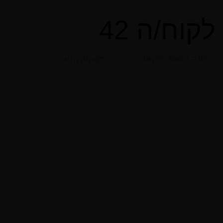
לקוח/ה 42
חזרה ל מאמי מייקאובר
לקוח/ה הבא