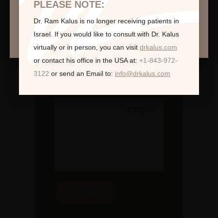
PLEASE NOTE:
לקביעת פגישת ייעוץ
Dr. Ram Kalus is no longer receiving patients in
המשך >
Israel.
If you would like to consult with Dr. Kalus
virtually or in person,
you can visit
drkalus.com
or contact his office in the USA at:
+1-843-972-
3122
or send an Email to:
info@drkalus.com