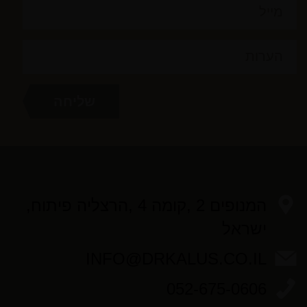
המנופים 2 ,קומה 4 ,הרצליה פיתוח,
ישראל
INFO@DRKALUS.CO.IL
052-675-0606