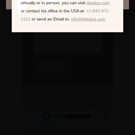
virtually or in person,
you can visit
drkalus.com
or contact his office in the USA at:
+1-843-972-
3122
or send an Email to:
info@drkalus.com
לקוחות ממליצות: