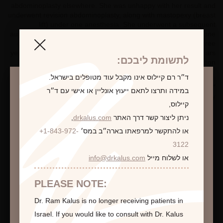
abdominoplasty elsewhere. She was unhappy with her result and
underwent revision abdominoplasty, along with mastopexy (breast
lift) under one anesthesia. She underwent a subsequent
augmentation with 225 cc smooth round moderate profile silicone
gel filled implants in the subpectoral position. She is seen three
years after her abdominal surgery and mastopexy, and two years
לתשומת ליבכם:
after her augmentation.
ד״ר רם קיילוס אינו מקבל עוד מטופלים בישראל.
*Photographs are for illustrative purposes only. Individual results
במידה ותרצו לתאם ייעוץ אונליין או אישי עם ד״ר
may vary.
קיילוס,
ניתן ליצור קשר דרך האתר
drkalus.com
,
או להתקשר למרפאתו בארה״ב במס׳
+1-843-972-
התראה
3122
לקביעת פגישת ייעוץ
או לשלוח מייל
info@drkalus.com
הינכם מועברים לעמוד הכולל תמונות חושפניות
האם גילך מעל 18?
PLEASE NOTE:
Dr. Ram Kalus is no longer receiving patients in
המשך >
Israel.
If you would like to consult with Dr. Kalus