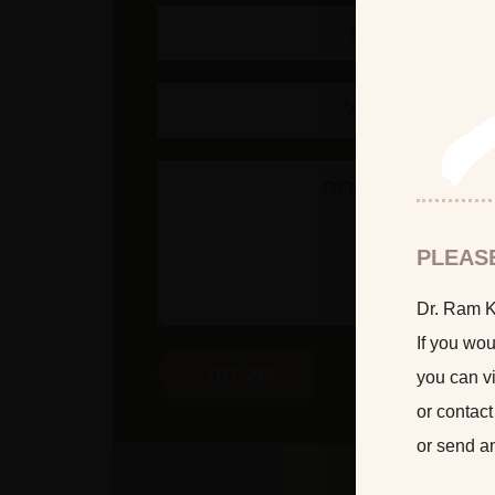
PLEAS
Dr. Ram Ka
If you wou
you can vi
or contact
or send a