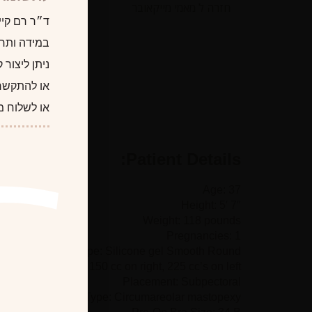
חזרה ל מאמי מייקאובר
ד״ר רם קיי
במידה ותרצו
ניתן ליצור
או להתקשר
או לשלוח מ
Patient Details:
Age: 37
Height: 5′ 7″
Weight: 118 pounds
Pregnancies: 1
Implant Type: Silicone gel Smooth Round
Implant Size: 150 cc on right, 225 cc’s on left
Placement: Subpectoral
Incision Type: Circumareolar mastopexy