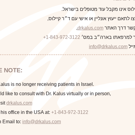
לקוח/ה הבא
לוס אינו מקבל עוד מטופלים בישראל.
 לתאם ייעוץ אונליין או אישי עם ד״ר קיילוס,
 קשר דרך האתר
drkalus.com
,
 למרפאתו בארה״ב במס׳
+1-843-972-3122
התראה
ייל
info@drkalus.com
הינכם מועברים לעמוד הכולל תמונות
E NOTE:
חושפניות האם גילך מעל 18?
lus is no longer receiving patients in Israel.
ld like to consult with Dr. Kalus virtually or in person,
sit
drkalus.com
המשך >
 his office in the USA at:
+1-843-972-3122
n Email to:
info@drkalus.com