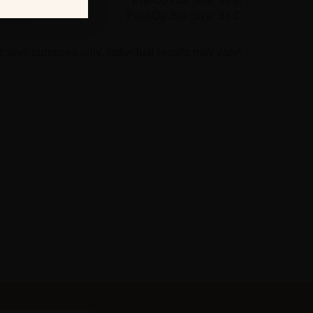
Pre-Op Bra Size: 34 B
Post-Op Bra Size: 34 C
*Photographs are for illustrative purposes only. Individual results may vary.