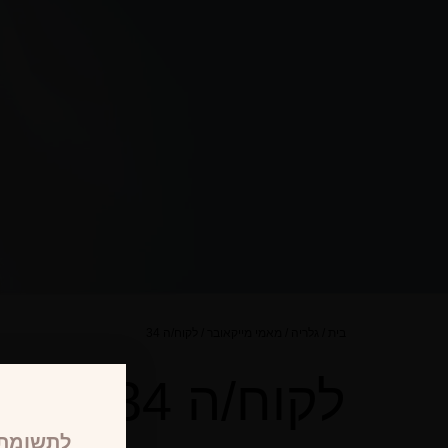
בית
/
גלריה
/
מאמי מייקאובר
/
לקוח/ה 34
לקוח/ה 34
לתשומת 