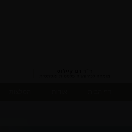
ד"ר רם קיילוס
מומחה לכירורגיה פלסטית ואסתטית
דף הבית
אודות
המלצות