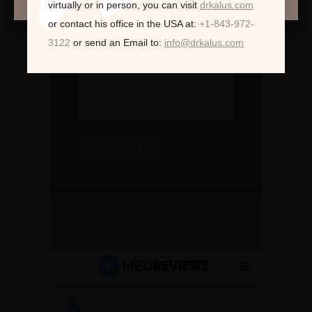
virtually or in person,
you can visit
drkalus.com
or contact his office in the USA at:
+1-843-972-
3122
or send an Email to:
info@drkalus.com
לקוחות ממליצות: