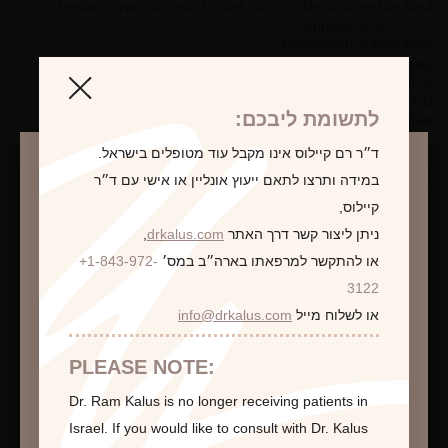
Implant Type: Smooth Round High Profile Silicone Gel filled
Implant Size: 325 cc
Placement: Subpectoral
Incision Type: Inframammary
Pre-Op Bra Size: 32-A
Post-Op Bra Size: 32-C
לתשומת ליבכם:
Seen 12 months post-operative
ד״ר רם קיילוס אינו מקבל עוד מטופלים בישראל.
*Photographs are for illustrative purposes only. Individual results
במידה ותרצו לתאם ייעוץ אונליין או אישי עם ד״ר
may vary.
קיילוס,
ניתן ליצור קשר דרך האתר
drkalus.com
,
או להתקשר למרפאתו בארה״ב במס׳
+1-843-972-
התראה
3122
לקביעת פגישת ייעוץ
או לשלוח מייל
info@drkalus.com
הינכם מועברים לעמוד הכולל תמונות חושפניות
האם גילך מעל 18?
PLEASE NOTE:
Dr. Ram Kalus is no longer receiving patients in
המשך >
Israel.
If you would like to consult with Dr. Kalus