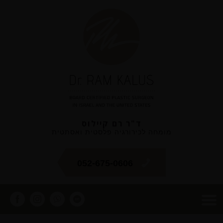
ד"ר רם קיילוס
מומחה לכירורגיה פלסטית ואסתטית
052-675-0606