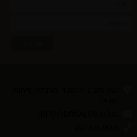
המנופים 2 ,קומה 4 ,הרצליה פיתוח,
ישראל
INFO@DRKALUS.CO.IL
052-675-0606